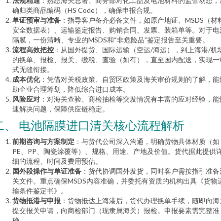
法规精通
：熟悉海关总署、商务部对化工品及电池材料的监管动态，
确归类商品编码（HS Code），确保申报合规。
单证预审与准备
：指导客户备齐必备文件，如原产地证、MSDS（材
安全数据表）、运输鉴定报告、购销合同、发票、装箱单等。对于电
隔膜，一份清晰、专业的MSDS和“非危险品”鉴定报告至关重要。
流程高效把控
：从国外提货、国际运输（空运/海运），到上海港/机
的换单、报检、报关、缴税、查验（如有），直至国内配送，实现一
式无缝衔接。
成本优化
：凭借对关税政策、自贸区政策及海关审价规则的了解，能
助企业合理筹划，降低综合进口成本。
风险应对
：对海关查验、商检抽检等突发情况有丰富的应对经验，能
速解决问题，保障供应链稳定。
二、 电池隔膜进口清关核心流程解析
前期咨询与方案制定
：与货代公司深入沟通，明确货物具体材质（如
PE、PP、陶瓷涂覆等）、规格、用途、产地及价值。货代据此提供
细的流程、时间及费用预估。
国外段操作与单证准备
：货代协调国外发货，同时客户需按指引准备
关文件。重点确保MSDS内容准确，并委托有资质的机构出具《货物
输条件鉴定书》。
货物抵港与申报
：货物抵达上海港后，货代办理换单手续，随即向海
提交报关申请，向商检部门（现隶属海关）报检。申报要素需完整准
确。