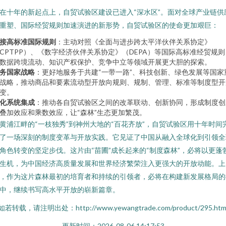
在十年的新起点上，自贸试验区建设已进入“深水区”。面对全球产业链供
重塑、国际经贸规则加速演进的新形势，自贸试验区的使命更加艰巨：
接高标准国际规则
：主动对照《全面与进步跨太平洋伙伴关系协定》
CPTPP）、《数字经济伙伴关系协定》（DEPA）等国际高标准经贸规则
数据跨境流动、知识产权保护、竞争中立等领域开展更大胆的探索。
务国家战略
：更好地服务于共建“一带一路”、科技创新、绿色发展等国家
战略，推动商品和要素流动型开放向规则、规制、管理、标准等制度型开
变。
化系统集成
：推动各自贸试验区之间的改革联动、创新协同，形成制度创
叠加效应和乘数效应，让“森林”生态更加繁茂。
黄浦江畔的“一枝独秀”到神州大地的“百花齐放”，自贸试验区用十年时间
了一场深刻的制度变革与开放实践。它见证了中国从融入全球化到引领全
角色转变的坚定步伐。这片由“苗圃”成长起来的“制度森林”，必将以更蓬
生机，为中国经济高质量发展和世界经济繁荣注入更强大的开放动能。上
，作为这片森林最初的培育者和持续的引领者，必将在构建新发展格局的
中，继续书写高水平开放的崭新篇章。
如若转载，请注明出处：http://www.yewangtrade.com/product/295.htm
更新时间：2026-08-06 14:17:53