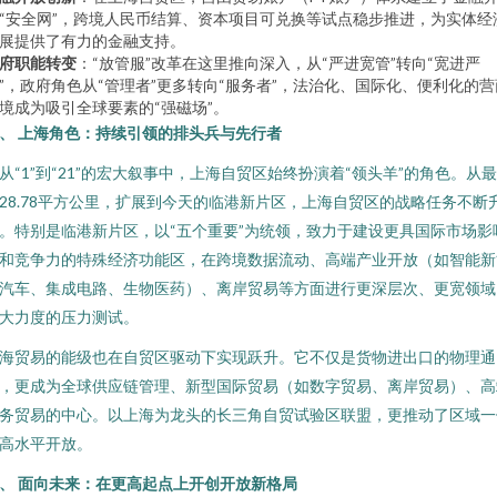
“安全网”，跨境人民币结算、资本项目可兑换等试点稳步推进，为实体经
展提供了有力的金融支持。
府职能转变
：“放管服”改革在这里推向深入，从“严进宽管”转向“宽进严
”，政府角色从“管理者”更多转向“服务者”，法治化、国际化、便利化的营
境成为吸引全球要素的“强磁场”。
、 上海角色：持续引领的排头兵与先行者
从“1”到“21”的宏大叙事中，上海自贸区始终扮演着“领头羊”的角色。从
28.78平方公里，扩展到今天的临港新片区，上海自贸区的战略任务不断
。特别是临港新片区，以“五个重要”为统领，致力于建设更具国际市场影
和竞争力的特殊经济功能区，在跨境数据流动、高端产业开放（如智能新
汽车、集成电路、生物医药）、离岸贸易等方面进行更深层次、更宽领域
大力度的压力测试。
海贸易的能级也在自贸区驱动下实现跃升。它不仅是货物进出口的物理通
，更成为全球供应链管理、新型国际贸易（如数字贸易、离岸贸易）、高
务贸易的中心。以上海为龙头的长三角自贸试验区联盟，更推动了区域一
高水平开放。
、 面向未来：在更高起点上开创开放新格局