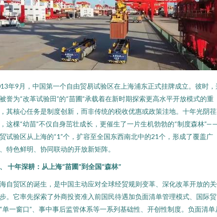
013年9月，中国第一个自由贸易试验区在上海浦东正式挂牌成立。彼时，
被誉为“改革试验田”的“苗圃”承载着在新时期探索更高水平开放模式的重
，其核心任务是制度创新，而非传统的税收优惠或政策洼地。十年光阴荏
，这棵“幼苗”不仅自身茁壮成长，更催生了一片生机勃勃的“制度森林”—
贸试验区从上海的“1”个，扩容至全国东西南北中的21个，形成了覆盖广
、特色鲜明、协同联动的开放新矩阵。
、 十年深耕：从上海“苗圃”到全国“森林”
海自贸区的诞生，是中国主动应对全球经贸规则变革、深化改革开放的关
步。它率先探索了外商投资准入前国民待遇加负面清单管理模式、国际贸
“单一窗口”、事中事后监管体系等一系列基础性、开创性制度。负面清单