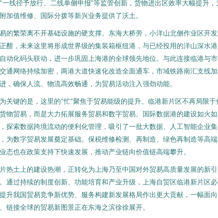
“一线径予放行、二线单侧申报”等监管创新，货物进出区效率大幅提升，
附加值维修、国际分拨等新兴业务提供了沃土。
易的繁荣离不开基础设施的硬支撑。东海大桥旁，小洋山北侧作业区开发
正酣，未来这里将形成世界级的集装箱枢纽港，与已经投用的洋山深水港
自动化码头联动，进一步巩固上海港的全球领先地位。与此连接临港与市
交通网络持续加密，两港大道快速化改造全面通车，市域铁路南汇支线加
进，确保人流、物流高效畅通，为贸易活动注入强劲动能。
为关键的是，这里的“忙”聚焦于贸易能级的提升。临港新片区不再局限于
货物贸易，而是大力拓展服务贸易和数字贸易。国际数据港的建设如火如
，探索数据跨境流动的便利化管理，吸引了一批大数据、人工智能企业集
，为数字贸易发展奠定基础。保税维修检测、再制造、绿色再制造等高端
业态也在政策支持下快速发展，推动产业链向价值链高端攀升。
片热土上的建设热潮，正转化为上海乃至中国对外贸易高质量发展的新引
。通过持续的制度创新、功能培育和产业升级，上海自贸区临港新片区必
提升我国贸易竞争新优势、服务构建新发展格局作出更大贡献，一幅面向
、链接全球的贸易新图景正在东海之滨徐徐展开。