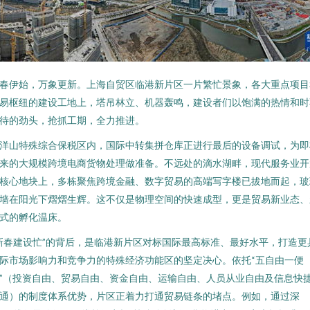
春伊始，万象更新。上海自贸区临港新片区一片繁忙景象，各大重点项目
易枢纽的建设工地上，塔吊林立、机器轰鸣，建设者们以饱满的热情和时
待的劲头，抢抓工期，全力推进。
洋山特殊综合保税区内，国际中转集拼仓库正进行最后的设备调试，为即
来的大规模跨境电商货物处理做准备。不远处的滴水湖畔，现代服务业开
核心地块上，多栋聚焦跨境金融、数字贸易的高端写字楼已拔地而起，玻
墙在阳光下熠熠生辉。这不仅是物理空间的快速成型，更是贸易新业态、
式的孵化温床。
新春建设忙”的背后，是临港新片区对标国际最高标准、最好水平，打造更
际市场影响力和竞争力的特殊经济功能区的坚定决心。依托“五自由一便
”（投资自由、贸易自由、资金自由、运输自由、人员从业自由及信息快
通）的制度体系优势，片区正着力打通贸易链条的堵点。例如，通过深