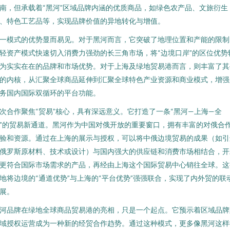
南，但承载着“黑河”区域品牌内涵的优质商品，如绿色农产品、文旅衍生
、特色工艺品等，实现品牌价值的异地转化与增值。
一模式的优势显而易见。对于黑河而言，它突破了地理位置和产能的限制
轻资产模式快速切入消费力强劲的长三角市场，将“边境口岸”的区位优势
为实实在在的品牌和市场优势。对于上海及绿地贸易港而言，则丰富了其
的内核，从汇聚全球商品延伸到汇聚全球特色产业资源和商业模式，增强
务国内国际双循环的平台功能。
次合作聚焦“贸易”核心，具有深远意义。它打造了一条“黑河—上海—全
”的贸易新通道。黑河作为中国对俄开放的重要窗口，拥有丰富的对俄合
验和资源。通过在上海的展示与授权，可以将中俄边境贸易的成果（如引
俄罗斯原材料、技术或设计）与国内强大的供应链和消费市场相结合，开
更符合国际市场需求的产品，再经由上海这个国际贸易中心销往全球。这
地将边境的“通道优势”与上海的“平台优势”强强联合，实现了内外贸的联
展。
河品牌在绿地全球商品贸易港的亮相，只是一个起点。它预示着区域品牌
域授权运营成为一种新的经贸合作趋势。通过这种模式，更多像黑河这样